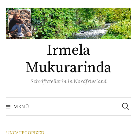
Springe
zum
Inhalt
Irmela
Mukurarinda
Schriftstellerin in Nordfriesland
Suchen
nach:
MENÜ
UNCATEGORIZED