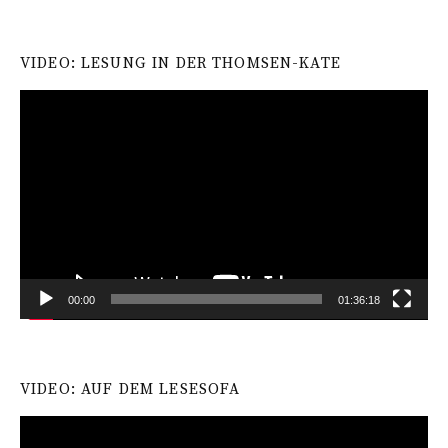
VIDEO: LESUNG IN DER THOMSEN-KATE
Video-
Player
00:00
01:36:18
VIDEO: AUF DEM LESESOFA
Video-
Player