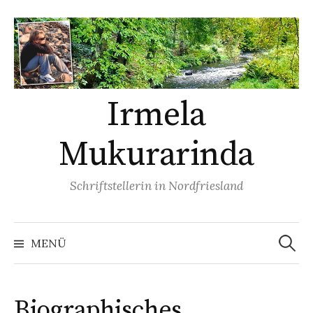
Springe
zum
Inhalt
Irmela
Mukurarinda
Schriftstellerin in Nordfriesland
Suchen
nach:
MENÜ
Biographisches