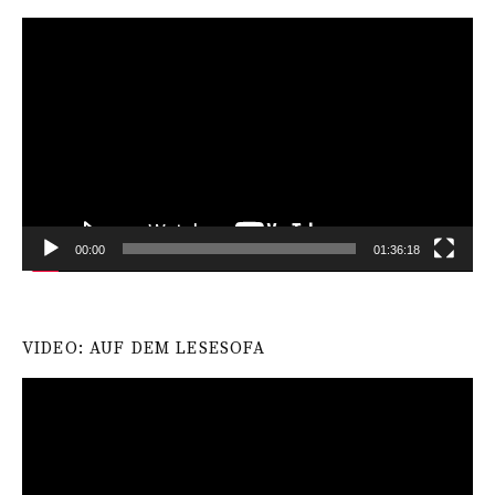
Video-
Player
00:00
01:36:18
VIDEO: AUF DEM LESESOFA
Video-
Player