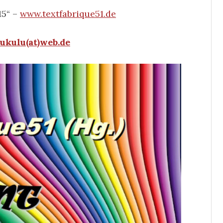
15“ –
www.textfabrique51.de
ukulu(at)web.de